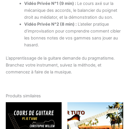
Vidéo Privée N°1 (9 min) :
Le cours axé sur la
mécanique des accords, le balancier du poignet
droit au médiator, et la démonstration du son.
Vidéo Privée N°2 (8 min) :
L’atelier pratique
d’improvisation pour comprendre comment cibler
les bonnes notes de vos gammes sans jouer au
hasard.
L’apprentissage de la guitare demande du pragmatisme.
Branchez votre instrument, suivez la méthode, et
commencez à faire de la musique.
Produits similaires