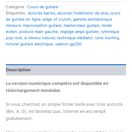
Guitare
Catégorie :
Cours de guitare
Express
Étiquettes :
accords barres
,
accords l'indécision da silva
,
cours
:
de guitare en ligne
,
edge of crunch
,
gamme pentatonique
Rythme,
mineure
,
improvisation guitare
,
masterclass guitare
,
mode
Son
éolien
,
posture main gauche
,
réglage ampli guitare
,
rythmique
et
pop rock
,
si mineur naturel
,
technique médiator
,
tone hunting
,
Improvisation
tutoriel guitare électrique
,
valeton gp200
sur
"L'indécision"
(Da
Silva)
Description
La version numérique complète est disponible en
téléchargement immédiat.
Si vous cherchez un simple fichier texte avec trois accords
(Bm, A, G), ne l’achetez pas. Internet en est rempli
gratuitement.