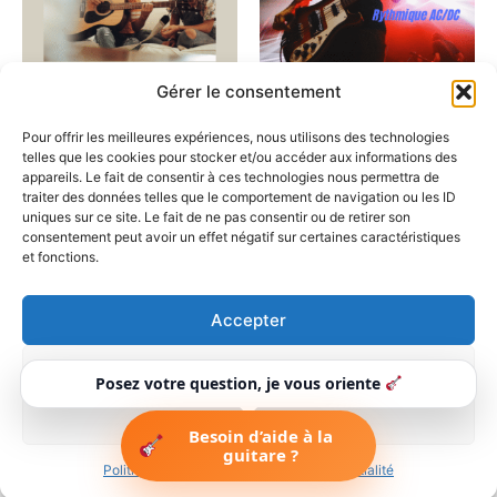
Gérer le consentement
Cours de guitare
Cours de guitare
Pour offrir les meilleures expériences, nous utilisons des technologies
15 astuces à savoir pour
Tuto guitare gratuit
telles que les cookies pour stocker et/ou accéder aux informations des
apprendre la guitare
rythmique AC/DC
appareils. Le fait de consentir à ces technologies nous permettra de
traiter des données telles que le comportement de navigation ou les ID
0,00
€
0,00
€
uniques sur ce site. Le fait de ne pas consentir ou de retirer son
consentement peut avoir un effet négatif sur certaines caractéristiques
Ajouter au panier
Ajouter au panier
et fonctions.
Accepter
Refuser
Copyright © 2026 Guitaretoday |
Posez votre question, je vous oriente
Forums
-
Petites annonces
-
Réglage & Assemblage
-
Contact
-
Voir les préférences
Politique de confidentialité
-
Mentions légales
Besoin d’aide à la
Guitaretoday.com
guitare ?
Politique de cookies
Politique de confidentialité