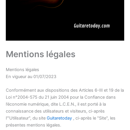
Mentions légales
Mentions légales
En vigueur au
01/07/2023
Conformément aux dispositions des Articles 6-III et 19 de la
Loi n°2004-575 du 21 juin 2004 pour la Confiance dans
l’économie numérique, dite L.C.E.N., il est porté à la
connaissance des utilisateurs et visiteurs, ci-après
l'"Utilisateur", du site
Guitaretoday
, ci-après le "Site", les
présentes mentions légales.