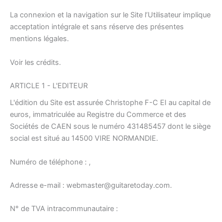
La connexion et la navigation sur le Site l’Utilisateur implique
acceptation intégrale et sans réserve des présentes
mentions légales.
Voir les crédits.
Ces mentions légales ont été générées via le plugin
ARTICLE 1 - L'EDITEUR
Mentions Légales
Webdeclic SAS
.
L'édition du Site est assurée Christophe F-C EI au capital de
Cacher les crédits
euros, immatriculée au Registre du Commerce et des
Sociétés de CAEN sous le numéro 431485457 dont le siège
social est situé au 14500 VIRE NORMANDIE.
Numéro de téléphone : ,
Adresse e-mail : webmaster@guitaretoday.com.
N° de TVA intracommunautaire :