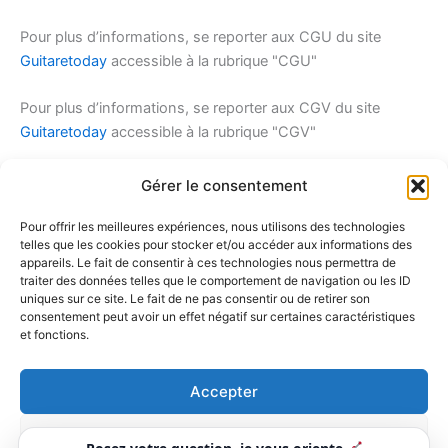
Pour plus d’informations, se reporter aux CGU du site
Guitaretoday
accessible à la rubrique "CGU"
Pour plus d’informations, se reporter aux CGV du site
Guitaretoday
accessible à la rubrique "CGV"
Pour plus d'informations en matière de protection des
Gérer le consentement
données à caractère personnel , se reporter à la Charte en
matière de protection des données à caractère personnel
Pour offrir les meilleures expériences, nous utilisons des technologies
telles que les cookies pour stocker et/ou accéder aux informations des
du site
Guitaretoday
accessible à la rubrique "Données
appareils. Le fait de consentir à ces technologies nous permettra de
personnelles"
traiter des données telles que le comportement de navigation ou les ID
uniques sur ce site. Le fait de ne pas consentir ou de retirer son
consentement peut avoir un effet négatif sur certaines caractéristiques
Pour plus d'informations en matière de cookies, se reporter
et fonctions.
à la Charte en matière de cookies du site
Guitaretoday
accessible à la rubrique "Cookies"
Accepter
Refuser
Copyright © 2026 Guitaretoday |