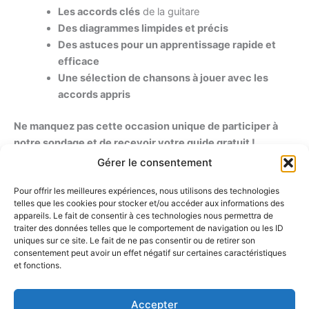
Les accords clés
de la guitare
Des diagrammes limpides et précis
Des astuces pour un apprentissage rapide et
efficace
Une sélection de chansons à jouer avec les
accords appris
Ne manquez pas cette occasion unique de participer à
notre sondage et de recevoir votre guide gratuit !
Gérer le consentement
Partagez
cet appel à participation avec vos amis guitaristes
Pour offrir les meilleures expériences, nous utilisons des technologies
!
telles que les cookies pour stocker et/ou accéder aux informations des
appareils. Le fait de consentir à ces technologies nous permettra de
Plus nous aurons de participants, plus les résultats du
traiter des données telles que le comportement de navigation ou les ID
sondage seront pertinents et utiles à la communauté des
uniques sur ce site. Le fait de ne pas consentir ou de retirer son
consentement peut avoir un effet négatif sur certaines caractéristiques
guitaristes !
et fonctions.
Un grand merci pour votre implication !
Accepter