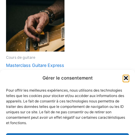
Cours de guitare
Masterclass Guitare Express
: Rythme, Son et
Gérer le consentement
Improvisation sur
« L’indécision » (Da Silva)
Pour offrir les meilleures expériences, nous utilisons des technologies
7,90
€
telles que les cookies pour stocker et/ou accéder aux informations des
appareils. Le fait de consentir à ces technologies nous permettra de
traiter des données telles que le comportement de navigation ou les ID
Ajouter au panier
uniques sur ce site. Le fait de ne pas consentir ou de retirer son
consentement peut avoir un effet négatif sur certaines caractéristiques
et fonctions.