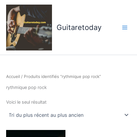
Aller
au
contenu
Guitaretoday
Accueil
/ Produits identifiés “rythmique pop rock”
rythmique pop rock
Voici le seul résultat