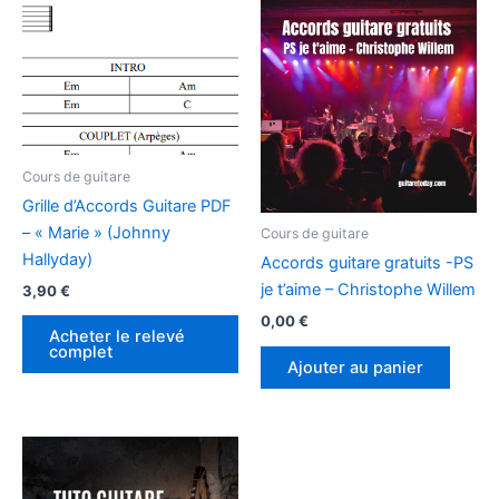
Cours de guitare
Grille d’Accords Guitare PDF
– « Marie » (Johnny
Cours de guitare
Hallyday)
Accords guitare gratuits -PS
je t’aime – Christophe Willem
3,90
€
0,00
€
Acheter le relevé
complet
Ajouter au panier