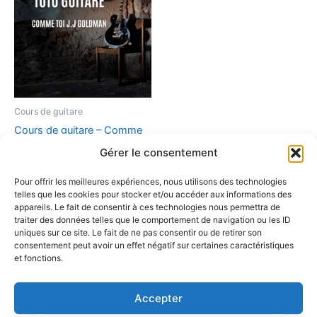
Cours de guitare
Cours de guitare – Comme
toi de Jean Jacques
Gérer le consentement
Goldmann
Pour offrir les meilleures expériences, nous utilisons des technologies
7,00
€
telles que les cookies pour stocker et/ou accéder aux informations des
appareils. Le fait de consentir à ces technologies nous permettra de
Inscrivez vous à ce
traiter des données telles que le comportement de navigation ou les ID
cours de guitare
uniques sur ce site. Le fait de ne pas consentir ou de retirer son
consentement peut avoir un effet négatif sur certaines caractéristiques
et fonctions.
Accepter