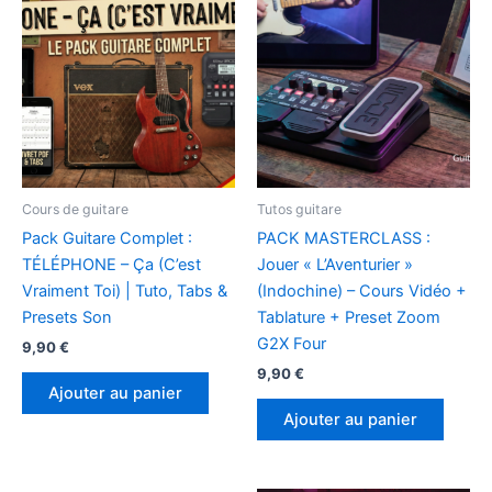
Cours de guitare
Tutos guitare
Pack Guitare Complet :
PACK MASTERCLASS :
TÉLÉPHONE – Ça (C’est
Jouer « L’Aventurier »
Vraiment Toi) | Tuto, Tabs &
(Indochine) – Cours Vidéo +
Presets Son
Tablature + Preset Zoom
G2X Four
9,90
€
9,90
€
Ajouter au panier
Ajouter au panier