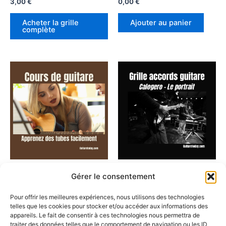
3,00
€
0,00
€
Acheter la grille
Ajouter au panier
complète
Cours de guitare
Cours de guitare
Gérer le consentement
Devenez le maître de la
Grille d’accords complète
guitare avec des cours en
pour la chanson « Le
Pour offrir les meilleures expériences, nous utilisons des technologies
ligne adaptés à votre rythme
Portrait » de Calogero
telles que les cookies pour stocker et/ou accéder aux informations des
appareils. Le fait de consentir à ces technologies nous permettra de
3,00
€
traiter des données telles que le comportement de navigation ou les ID