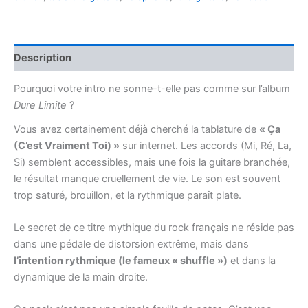
Ça
(C'est
Vraiment
Toi)
Description
|
Tuto,
Tabs
Pourquoi votre intro ne sonne-t-elle pas comme sur l’album
&
Dure Limite
?
Presets
Vous avez certainement déjà cherché la tablature de
« Ça
Son
(C’est Vraiment Toi) »
sur internet. Les accords (Mi, Ré, La,
Si) semblent accessibles, mais une fois la guitare branchée,
le résultat manque cruellement de vie. Le son est souvent
trop saturé, brouillon, et la rythmique paraît plate.
Le secret de ce titre mythique du rock français ne réside pas
dans une pédale de distorsion extrême, mais dans
l’intention rythmique (le fameux « shuffle »)
et dans la
dynamique de la main droite.