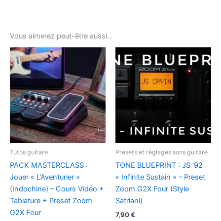
Vous aimerez peut-être aussi…
Tutos guitare
Presets et réglages sons guitare
PACK MASTERCLASS :
TONE BLUEPRINT : JS ’92
Jouer « L’Aventurier »
« Infinite Sustain » – Preset
(Indochine) – Cours Vidéo +
Zoom G2X Four (Style
Tablature + Preset Zoom
Satriani)
G2X Four
7,90
€