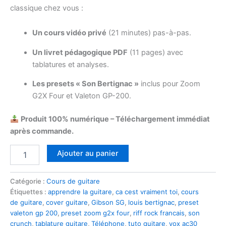
classique chez vous :
Un cours vidéo privé
(21 minutes) pas-à-pas.
Un livret pédagogique PDF
(11 pages) avec
tablatures et analyses.
Les presets « Son Bertignac »
inclus pour Zoom
G2X Four et Valeton GP-200.
Produit 100% numérique – Téléchargement immédiat
après commande.
quantité
Ajouter au panier
de
Pack
Guitare
Catégorie :
Cours de guitare
Complet
Étiquettes :
apprendre la guitare
,
ca cest vraiment toi
,
cours
:
de guitare
,
cover guitare
,
Gibson SG
,
louis bertignac
,
preset
TÉLÉPHONE
valeton gp 200
,
preset zoom g2x four
,
riff rock francais
,
son
-
crunch
,
tablature guitare
,
Téléphone
,
tuto guitare
,
vox ac30