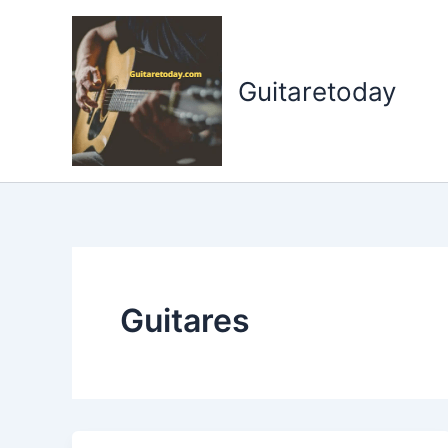
Aller
au
contenu
Guitaretoday
Guitares