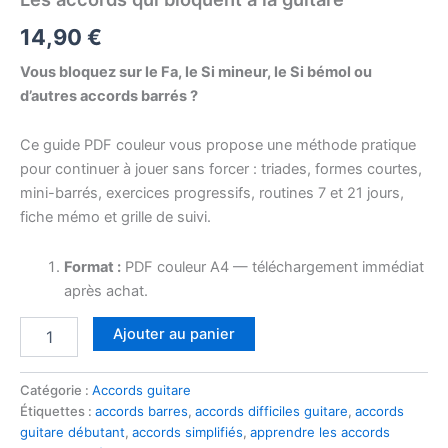
14,90
€
Vous bloquez sur le Fa, le Si mineur, le Si bémol ou
d’autres accords barrés ?
Ce guide PDF couleur vous propose une méthode pratique
pour continuer à jouer sans forcer : triades, formes courtes,
mini-barrés, exercices progressifs, routines 7 et 21 jours,
fiche mémo et grille de suivi.
Format :
PDF couleur A4 — téléchargement immédiat
après achat.
quantité
Ajouter au panier
de
Les
accords
Catégorie :
Accords guitare
qui
Étiquettes :
accords barres
,
accords difficiles guitare
,
accords
bloquent
guitare débutant
,
accords simplifiés
,
apprendre les accords
à