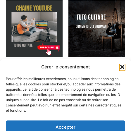
Cours de guitare
Cours de guitare
Gérer le consentement
Chaine youtube tutos
Cours de guitare – Comme
guitare gratuits
toi de Jean Jacques
Pour offrir les meilleures expériences, nous utilisons des technologies
Goldmann
telles que les cookies pour stocker et/ou accéder aux informations des
0,00
€
appareils. Le fait de consentir à ces technologies nous permettra de
7,00
€
traiter des données telles que le comportement de navigation ou les ID
Abonnez vous à la
uniques sur ce site. Le fait de ne pas consentir ou de retirer son
chaine youtube de
Inscrivez vous à ce
consentement peut avoir un effet négatif sur certaines caractéristiques
Tutos guitare
cours de guitare
et fonctions.
Accepter