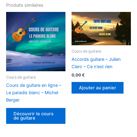
Produits similaires
Cours de guitare
Accords guitare – Julien
Clerc – Ce n’est rien
0,00
€
Cours de guitare
Cours de guitare en ligne –
Ajouter au panier
Le paradis blanc – Michel
Berger
Découvrir le cours
de guitare