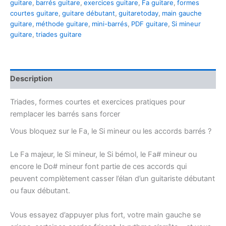
guitare
,
barrés guitare
,
exercices guitare
,
Fa guitare
,
formes
la
courtes guitare
,
guitare débutant
,
guitaretoday
,
main gauche
guitare
guitare
,
méthode guitare
,
mini-barrés
,
PDF guitare
,
Si mineur
guitare
,
triades guitare
Description
Triades, formes courtes et exercices pratiques pour
remplacer les barrés sans forcer
Vous bloquez sur le Fa, le Si mineur ou les accords barrés ?
Le Fa majeur, le Si mineur, le Si bémol, le Fa# mineur ou
encore le Do# mineur font partie de ces accords qui
peuvent complètement casser l’élan d’un guitariste débutant
ou faux débutant.
Vous essayez d’appuyer plus fort, votre main gauche se