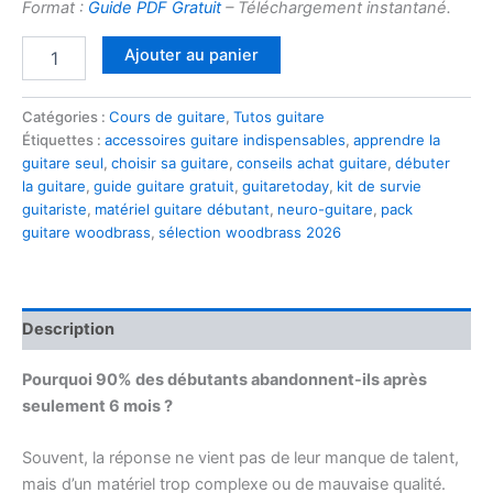
Format :
Guide PDF Gratuit
– Téléchargement instantané.
quantité
Ajouter au panier
de
Le
Kit
Catégories :
Cours de guitare
,
Tutos guitare
de
Étiquettes :
accessoires guitare indispensables
,
apprendre la
Survie
guitare seul
,
choisir sa guitare
,
conseils achat guitare
,
débuter
du
la guitare
,
guide guitare gratuit
,
guitaretoday
,
kit de survie
Guitariste
guitariste
,
matériel guitare débutant
,
neuro-guitare
,
pack
:
guitare woodbrass
,
sélection woodbrass 2026
Ma
sélection
Woodbrass
pour
Description
bien
débuter
Pourquoi 90% des débutants abandonnent-ils après
seulement 6 mois ?
Souvent, la réponse ne vient pas de leur manque de talent,
mais d’un matériel trop complexe ou de mauvaise qualité.