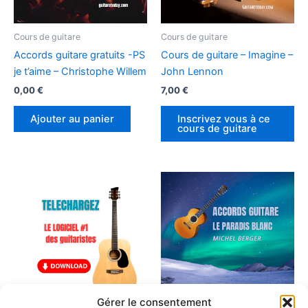
Cours de guitare
Cours de guitare
Accords guitare gratuits -PS
Cours de guitare – Imagine –
je t’aime – Christophe Willem
John Lennon
0,00
€
7,00
€
Ajouter au panier
Inscrivez vous à ce
cours de guitare
Gérer le consentement