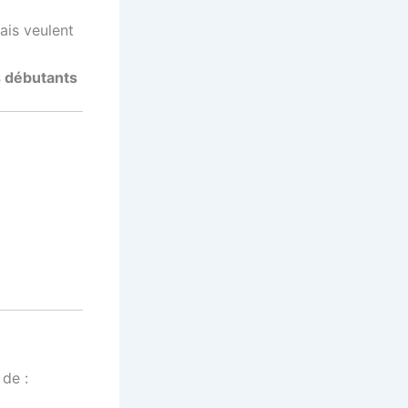
ais veulent
s débutants
 de :