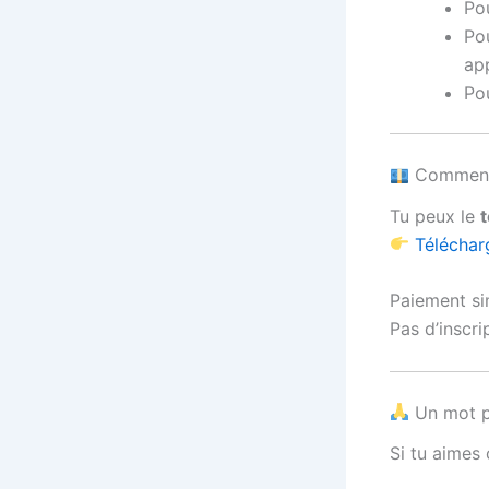
Po
Po
ap
Pou
Comment 
Tu peux le
Téléchar
Paiement si
Pas d’inscr
Un mot p
Si tu aimes