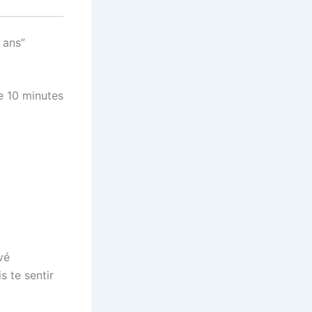
 ans”
e 10 minutes
vé
s te sentir