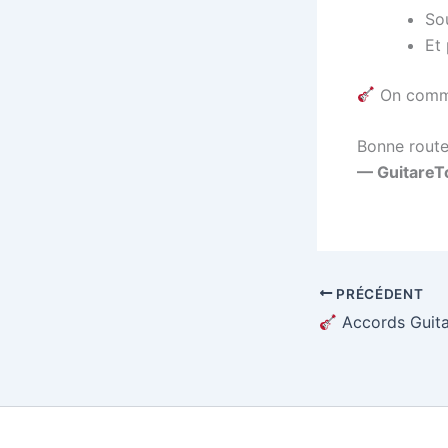
So
Et
On comme
Bonne route
— GuitareT
PRÉCÉDENT
Accords Guitare Faciles : Stand By Me (