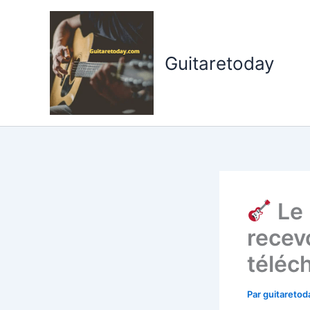
Aller
au
contenu
Guitaretoday
Le 
recev
téléc
Par
guitareto