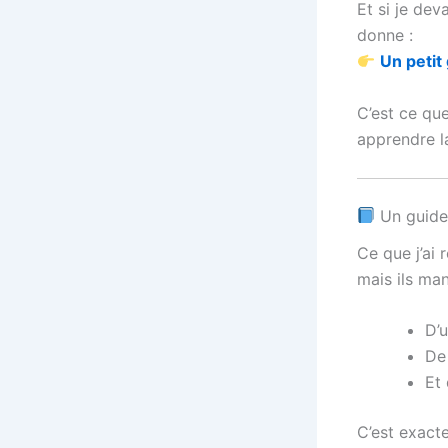
Et si je de
donne :
Un petit 
C’est ce que
apprendre la
Un guide 
Ce que j’ai 
mais ils ma
D’
D
Et
C’est exact