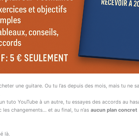
cheter une guitare. Ou tu l’as depuis des mois, mais tu ne s
.
’un tuto YouTube à un autre, tu essayes des accords au hasa
c les changements… et au final, tu n’as
aucun plan concret
é là.