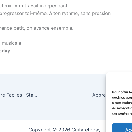
utenir mon travail indépendant
 progresser toi-même, à ton rythme, sans pression
nce petit, on avance ensemble.
 musicale,
oday
Pour offrir 
Tracy Chapman) – Relevé PDF à Télécharger
cookies pour
à ces techn
de navigatio
consentement
Copyright © 2026 Guitaretoday |
Ac