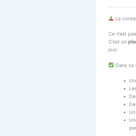
Le conten
Ce n’est pa
C’est un
pla
jour.
Dans ce P
U
Le
De
De
U
U
pe