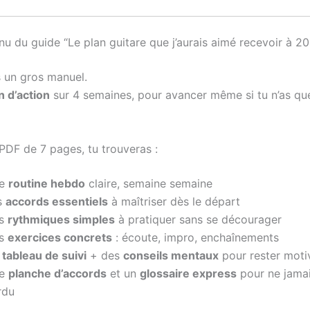
u du guide “Le plan guitare que j’aurais aimé recevoir à 20
s un gros manuel.
n d’action
sur 4 semaines, pour avancer même si tu n’as qu
DF de 7 pages, tu trouveras :
ne
routine hebdo
claire, semaine semaine
s
accords essentiels
à maîtriser dès le départ
s
rythmiques simples
à pratiquer sans se décourager
s
exercices concrets
: écoute, impro, enchaînements
n
tableau de suivi
+ des
conseils mentaux
pour rester moti
ne
planche d’accords
et un
glossaire express
pour ne jamai
rdu