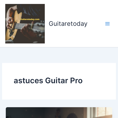
Aller
au
contenu
Guitaretoday
astuces Guitar Pro