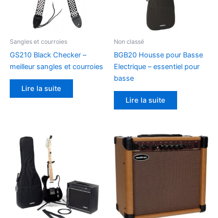
Sangles et courroies
Non classé
GS210 Black Checker –
BGB20 Housse pour Basse
meilleur sangles et courroies
Electrique – essentiel pour
basse
Lire la suite
Lire la suite