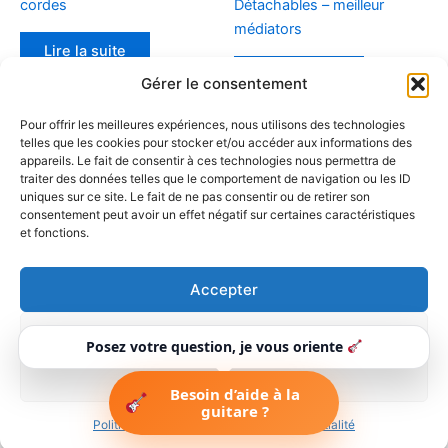
cordes
Détachables – meilleur
médiators
Lire la suite
Lire la suite
Gérer le consentement
Pour offrir les meilleures expériences, nous utilisons des technologies
telles que les cookies pour stocker et/ou accéder aux informations des
appareils. Le fait de consentir à ces technologies nous permettra de
←
1
2
3
4
5
6
…
14
traiter des données telles que le comportement de navigation ou les ID
uniques sur ce site. Le fait de ne pas consentir ou de retirer son
consentement peut avoir un effet négatif sur certaines caractéristiques
15
16
→
et fonctions.
Accepter
Refuser
Copyright © 2026 Guitaretoday |
Posez votre question, je vous oriente
Forums
-
Petites annonces
-
Réglage & Assemblage
-
Contact
-
Voir les préférences
Politique de confidentialité
-
Mentions légales
Besoin d’aide à la
Guitaretoday.com
guitare ?
Politique de cookies
Politique de confidentialité