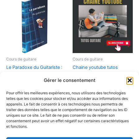
Cours de guitare
Cours de guitare
Le Paradoxe du Guitariste :
Chaine youtube tutos
Pourquoi plus de matériel
guitare gratuits
Gérer le consentement
signifie souvent moins de
0,00
€
progrès
Pour offrir les meilleures expériences, nous utilisons des technologies
Abonnez vous à la
4,90
€
telles que les cookies pour stocker et/ou accéder aux informations des
chaine youtube de
appareils. Le fait de consentir à ces technologies nous permettra de
Tutos guitare
traiter des données telles que le comportement de navigation ou les ID
Ajouter au panier
uniques sur ce site. Le fait de ne pas consentir ou de retirer son
consentement peut avoir un effet négatif sur certaines caractéristiques
et fonctions.