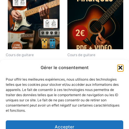
Cours de guitare
Cours de guitare
Pack Accords Guitare :
Les 5 accords magiques à la
Gérer le consentement
Maîtriser le Son et le Jeu de
guitare – Mini-cours PDF +
Zazie (5 Titres Décryptés)
Vidéo (17 min)
Pour offrir les meilleures expériences, nous utilisons des technologies
7,90
€
telles que les cookies pour stocker et/ou accéder aux informations des
Commander et
appareils. Le fait de consentir à ces technologies nous permettra de
télécharger le cours
traiter des données telles que le comportement de navigation ou les ID
Ajouter au panier
uniques sur ce site. Le fait de ne pas consentir ou de retirer son
consentement peut avoir un effet négatif sur certaines caractéristiques
et fonctions.
Accepter