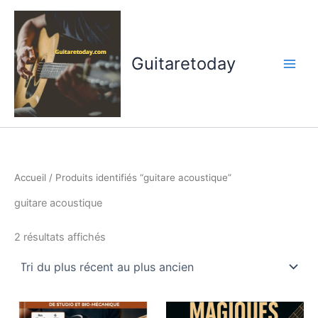
Aller
au
contenu
Guitaretoday
Accueil
/ Produits identifiés “guitare acoustique”
guitare acoustique
Trié
2 résultats affichés
du
plus
récent
au
plus
ancien