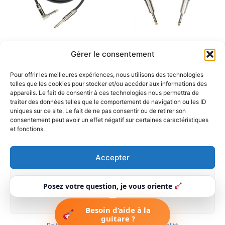
Câbles jack / instrument
Câbles jack / instrument
Gérer le consentement
IC25 – Jack Coude / Jack –
IC20 – Jack / Jack – 1 m –
3 m – haut de gamme
qualité pro câbles jack /
Pour offrir les meilleures expériences, nous utilisons des technologies
câbles jack / instrument
instrument
telles que les cookies pour stocker et/ou accéder aux informations des
appareils. Le fait de consentir à ces technologies nous permettra de
traiter des données telles que le comportement de navigation ou les ID
Lire la suite
Lire la suite
uniques sur ce site. Le fait de ne pas consentir ou de retirer son
consentement peut avoir un effet négatif sur certaines caractéristiques
et fonctions.
Accepter
Refuser
Copyright © 2026 Guitaretoday |
Posez votre question, je vous oriente
Forums
-
Petites annonces
-
Réglage & Assemblage
-
Contact
-
Voir les préférences
Politique de confidentialité
-
Mentions légales
Besoin d’aide à la
Guitaretoday.com
guitare ?