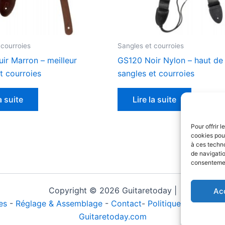
 courroies
Sangles et courroies
ir Marron – meilleur
GS120 Noir Nylon – haut d
t courroies
sangles et courroies
a suite
Lire la suite
Pour offrir 
cookies pour
à ces techn
de navigatio
consentement
Copyright © 2026 Guitaretoday |
Ac
es
-
Réglage & Assemblage
-
Contact
-
Politique de confiden
Guitaretoday.com