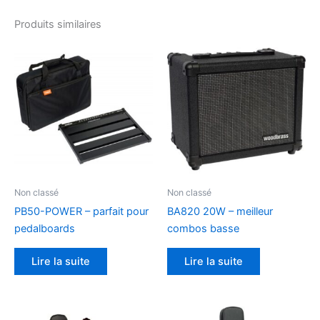
Produits similaires
Non classé
Non classé
PB50-POWER – parfait pour
BA820 20W – meilleur
pedalboards
combos basse
Lire la suite
Lire la suite