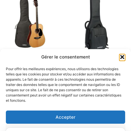
Gérer le consentement
Non classé
Non classé
Pack DG1 Naturelle +
EGB50-BP Housse
Pour offrir les meilleures expériences, nous utilisons des technologies
Housse – haut de gamme
Électrique + Sac à Dos –
telles que les cookies pour stocker et/ou accéder aux informations des
folk
parfait pour pour guitare
appareils. Le fait de consentir à ces technologies nous permettra de
traiter des données telles que le comportement de navigation ou les ID
électrique
uniques sur ce site. Le fait de ne pas consentir ou de retirer son
Lire la suite
consentement peut avoir un effet négatif sur certaines caractéristiques
Lire la suite
et fonctions.
Accepter
Refuser