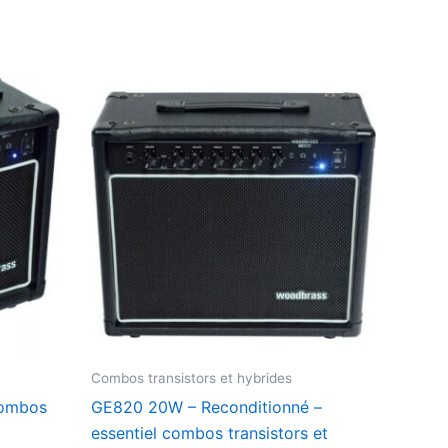
Combos transistors et hybrides
combos
GE820 20W – Reconditionné –
essentiel combos transistors et