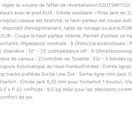
 régler le volume de l’effet de réverbération.FOOTSWITCH :
teurs avec le pied.AUX : Entrée auxiliaire – Prise jack en 
orsqu’un casque est branché, le haut-parleur est coupé au
 dispositif d’enregistrement, table de mixage ou autre.POWER
UR : Coupe le haut-parleur interne. Permet d’utiliser un h
mportante. Impédance minimale : 8 Ohms.Caractéristiques : P
 :Diamètre : 10″ – 25 cmImpédance HP : 8 OhmsTechnologie
bre de canaux : 2Contrôles de Tonalité : EQ – 3 bandes (
upure Automatique du Haut-ParleurEntrées : Entrée ligne/
g tracks préférés.Sortie Line Out : Sortie ligne mini-jack
tswitch : Entrée jack 6,35 mm pour footwitch 1 bouton, ch
,5 x P 22 cmPoids : 9,5 kg Idéal pour les débutants comme
 confort de jeu.