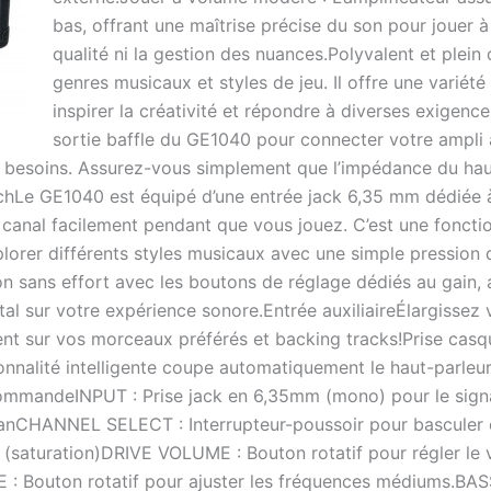
bas, offrant une maîtrise précise du son pour jouer
qualité ni la gestion des nuances.Polyvalent et plein
genres musicaux et styles de jeu. Il offre une variét
inspirer la créativité et répondre à diverses exigence
sortie baffle du GE1040 pour connecter votre ampli à
vos besoins. Assurez-vous simplement que l’impédance du ha
Le GE1040 est équipé d’une entrée jack 6,35 mm dédiée à 
e canal facilement pendant que vous jouez. C’est une fonctio
lorer différents styles musicaux avec une simple pression 
 son sans effort avec les boutons de réglage dédiés au gain
al sur votre expérience sonore.Entrée auxiliaireÉlargissez 
lement sur vos morceaux préférés et backing tracks!Prise c
ionnalité intelligente coupe automatiquement le haut-parleu
ommandeINPUT : Prise jack en 6,35mm (mono) pour le sign
eanCHANNEL SELECT : Interrupteur-poussoir pour basculer e
ve (saturation)DRIVE VOLUME : Bouton rotatif pour régler le
 : Bouton rotatif pour ajuster les fréquences médiums.BASS