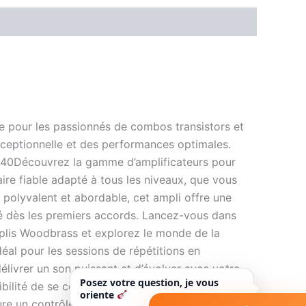
 pour les passionnés de combos transistors et
xceptionnelle et des performances optimales.
040Découvrez la gamme d’amplificateurs pour
re fiable adapté à tous les niveaux, que vous
polyvalent et abordable, cet ampli offre une
té dès les premiers accords. Lancez-vous dans
plis Woodbrass et explorez le monde de la
déal pour les sessions de répétitions en
élivrer un son puissant et d’évoluer avec votre
Posez votre question, je vous
ibilité de se connecter à un haut-parleur
oriente
ure un contrôle efficace à des niveaux de volume