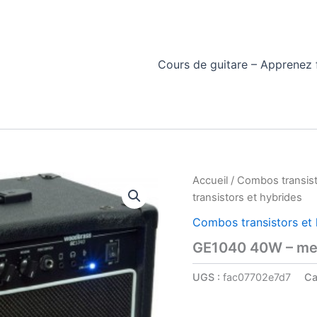
Cours de guitare – Apprenez f
Accueil
/
Combos transist
transistors et hybrides
Combos transistors et 
GE1040 40W – meil
UGS :
fac07702e7d7
Ca