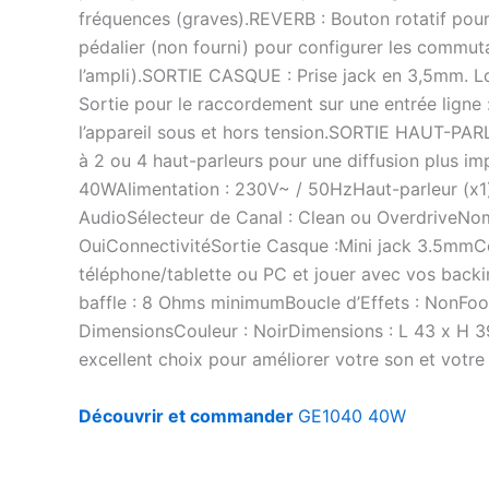
fréquences (graves).REVERB : Bouton rotatif pour
pédalier (non fourni) pour configurer les commuta
l’ampli).SORTIE CASQUE : Prise jack en 3,5mm. L
Sortie pour le raccordement sur une entrée ligne :
l’appareil sous et hors tension.SORTIE HAUT-PARLE
à 2 ou 4 haut-parleurs pour une diffusion plus i
40WAlimentation : 230V~ / 50HzHaut-parleur (x1)
AudioSélecteur de Canal : Clean ou OverdriveNom
OuiConnectivitéSortie Casque :Mini jack 3.5mmCo
téléphone/tablette ou PC et jouer avec vos backin
baffle : 8 Ohms minimumBoucle d’Effets : NonFoo
DimensionsCouleur : NoirDimensions : L 43 x H 39
excellent choix pour améliorer votre son et votre
Découvrir et commander
GE1040 40W