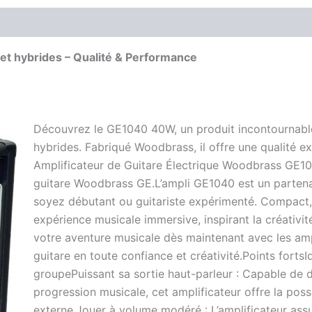
t hybrides – Qualité & Performance
Découvrez le GE1040 40W, un produit incontournable
hybrides. Fabriqué Woodbrass, il offre une qualité e
Amplificateur de Guitare Électrique Woodbrass GE1
guitare Woodbrass GE.L’ampli GE1040 est un partenai
soyez débutant ou guitariste expérimenté. Compact, 
expérience musicale immersive, inspirant la créativi
votre aventure musicale dès maintenant avec les am
guitare en toute confiance et créativité.Points fortsI
groupePuissant sa sortie haut-parleur : Capable de d
progression musicale, cet amplificateur offre la poss
externe.Jouer à volume modéré : L’amplificateur ass