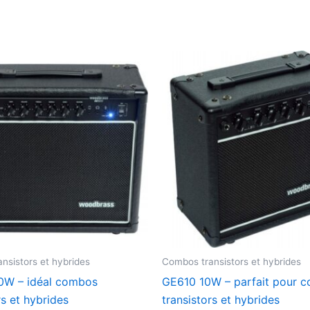
nsistors et hybrides
Combos transistors et hybrides
W – idéal combos
GE610 10W – parfait pour 
rs et hybrides
transistors et hybrides