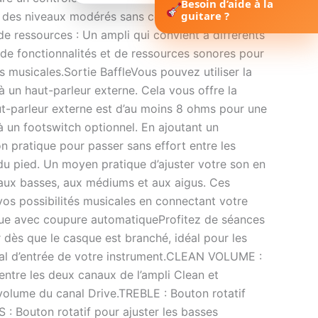
Besoin d’aide à la
guitare ?
 à des niveaux modérés sans compromis sur la
 de ressources : Un ampli qui convient à différents
é de fonctionnalités et de ressources sonores pour
s musicales.Sortie BaffleVous pouvez utiliser la
 un haut-parleur externe. Cela vous offre la
ut-parleur externe est d’au moins 8 ohms pour une
un footswitch optionnel. En ajoutant un
n pratique pour passer sans effort entre les
du pied. Un moyen pratique d’ajuster votre son en
, aux basses, aux médiums et aux aigus. Ces
vos possibilités musicales en connectant votre
asque avec coupure automatiqueProfitez de séances
r dès que le casque est branché, idéal pour les
al d’entrée de votre instrument.CLEAN VOLUME :
ntre les deux canaux de l’ampli Clean et
 volume du canal Drive.TREBLE : Bouton rotatif
 : Bouton rotatif pour ajuster les basses