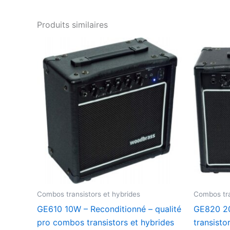
Produits similaires
Combos transistors et hybrides
Combos tra
GE610 10W – Reconditionné – qualité
GE820 20
pro combos transistors et hybrides
transisto