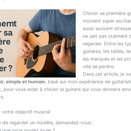
Choisir sa première g
moment super excita
aussi souvent stress
ne sait pas vraiment 
regarder. Entre les ty
guitares, les tailles, l
les marques et les pri
vite se perdre.
Dans cet article, je 
air, simple et humain
, basé sur mon expérience de guitarist
t, pour vous aider à choisir
la
guitare qui vous donnera envi
s.
z votre objectif musical
 de regarder un modèle, demandez-vous :
e que vous voulez jouer ?