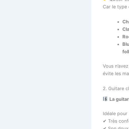
Car le type 
Ch
Cla
Ro
Blu
fol
Vous n’avez 
évite les ma
2. Guitare c
La guita
Idéale pour 
✔ Très conf
✔ Son doux