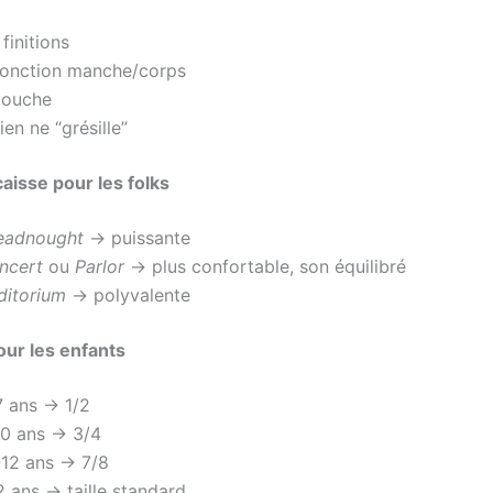
 finitions
 jonction manche/corps
 touche
rien ne “grésille”
aisse pour les folks
eadnought
→ puissante
ncert
ou
Parlor
→ plus confortable, son équilibré
ditorium
→ polyvalente
our les enfants
7 ans → 1/2
10 ans → 3/4
-12 ans → 7/8
2 ans → taille standard