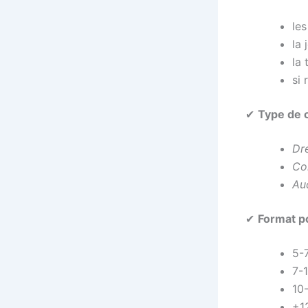
les
la
la
si 
✔
Type de c
Dr
Co
Au
✔
Format p
5-
7-
10
+1