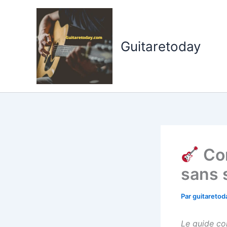
Aller
au
contenu
Guitaretoday
Com
sans 
Par
guitareto
Le guide co