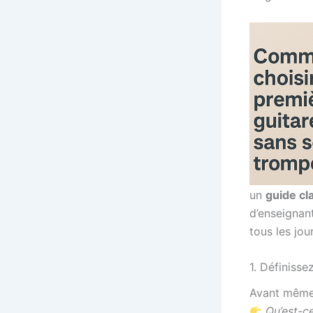
un
guide cl
d’enseignan
tous les jour
1. Définisse
Avant même
Qu’est-c