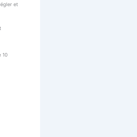
régler et
t
e 10