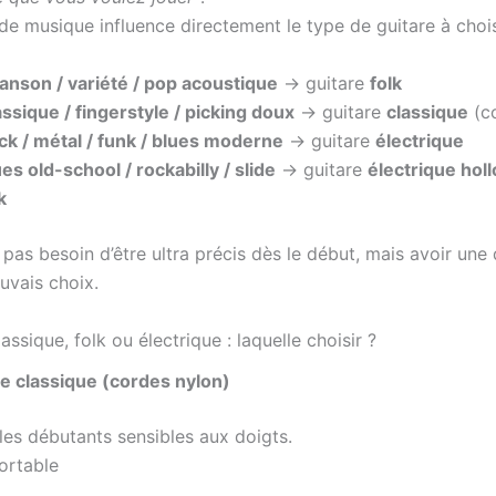
de musique influence directement le type de guitare à chois
anson / variété / pop acoustique
→ guitare
folk
ssique / fingerstyle / picking doux
→ guitare
classique
(co
ck / métal / funk / blues moderne
→ guitare
électrique
es old-school / rockabilly / slide
→ guitare
électrique ho
k
pas besoin d’être ultra précis dès le début, mais avoir une 
uvais choix.
lassique, folk ou électrique : laquelle choisir ?
re classique (cordes nylon)
les débutants sensibles aux doigts.
ortable