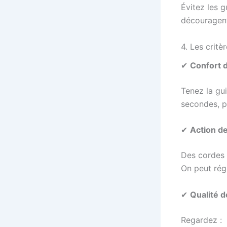
Évitez les g
découragent
4. Les critè
✔
Confort 
Tenez la gui
secondes, p
✔
Action d
Des cordes t
On peut rég
✔
Qualité d
Regardez :