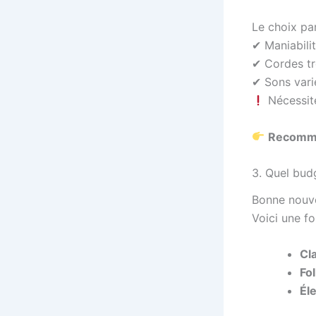
Le choix par
✔ Maniabili
✔ Cordes tr
✔ Sons varié
Nécessit
Recomman
3. Quel bud
Bonne nouve
Voici une fo
Cl
Fol
Éle