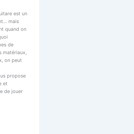
uitare est un
nt… mais
ant quand on
quoi
pes de
es matériaux,
x, on peut
vous propose
e et
e de jouer