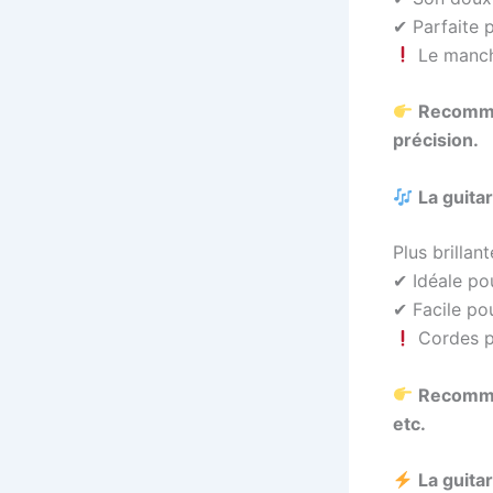
✔ Parfaite p
Le manche
Recomman
précision.
La guita
Plus brillan
✔ Idéale pou
✔ Facile po
Cordes p
Recomman
etc.
La guita