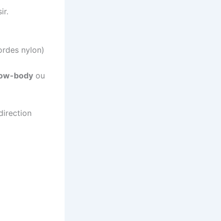
ir.
rdes nylon)
llow-body
ou
direction