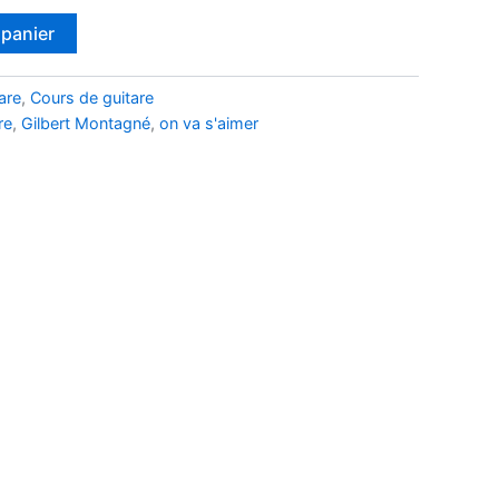
 panier
are
,
Cours de guitare
re
,
Gilbert Montagné
,
on va s'aimer