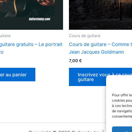
uitare
Cours de guitare
uitare gratuits – Le portrait
Cours de guitare – Comme t
ro
Jean Jacques Goldmann
7,00
€
er au panier
Inscrivez vous à ce cou
guitare
Pour offrir 
cookies pour
à ces techn
de navigatio
consentement