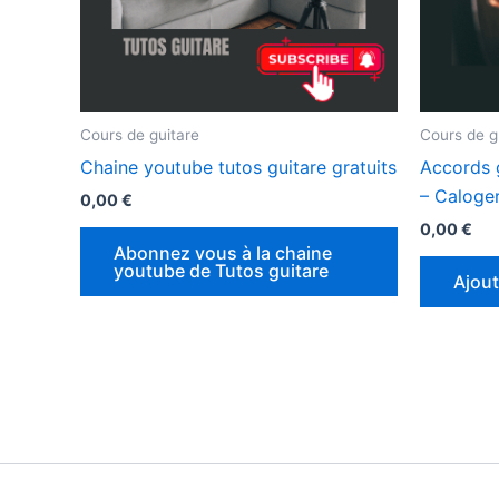
Cours de guitare
Cours de g
Chaine youtube tutos guitare gratuits
Accords g
– Caloge
0,00
€
0,00
€
Abonnez vous à la chaine
youtube de Tutos guitare
Ajout