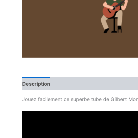
Description
Avis (0)
Jouez facilement ce superbe tube de Gilbert Mont